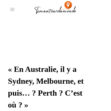
Aller
au
contenu
Autour de Perth, la
ville la plus isolée
au monde
« En Australie, il y a
Sydney, Melbourne, et
puis… ? Perth ? C’est
où ? »