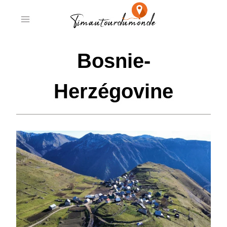
Aller
au
contenu
Bosnie-
Herzégovine