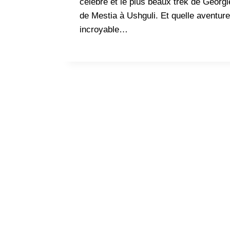
célèbre et le plus beaux trek de Géorgi
de Mestia à Ushguli. Et quelle aventure
incroyable…