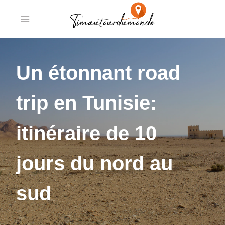
Aller
au
contenu
Un étonnant road
trip en Tunisie:
itinéraire de 10
jours du nord au
sud