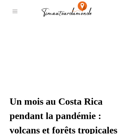
Aller
au
contenu
Parenthèse hors du
temps et du
confinement
au Costa Rica
Un mois au Costa Rica
pendant la pandémie :
volcans et forêts tropicales